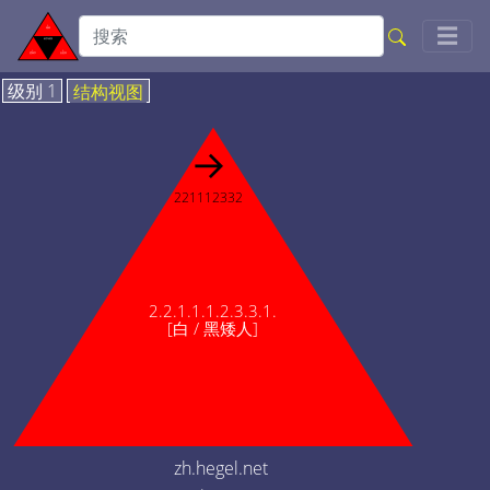
Togg
☰
级别 1
结构视图
→
221112332
2.2.1.1.1.2.3.3.1.
[白 / 黑矮人]
zh.hegel.net