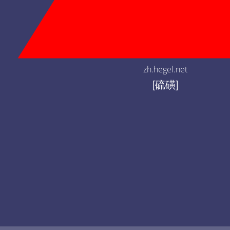
zh.hegel.net
[硫磺]