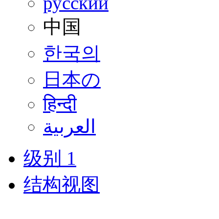
русский
中国
한국의
日本の
हिन्दी
العربية
级别 1
结构视图