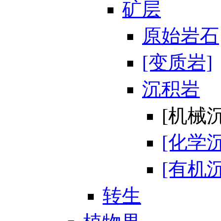
矿层
原始岩石
[变质岩]
沉积岩
[机械
[化学
[有机
转生