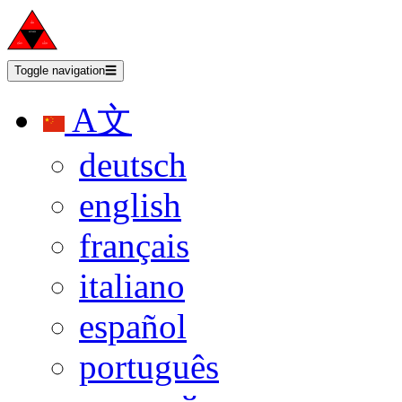
Toggle navigation
☰
A文
deutsch
english
français
italiano
español
português