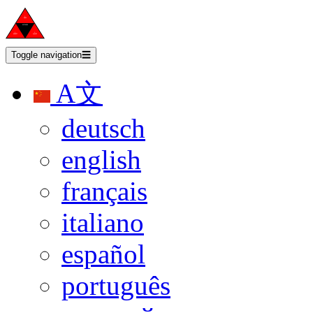
Toggle navigation
☰
A文
deutsch
english
français
italiano
español
português