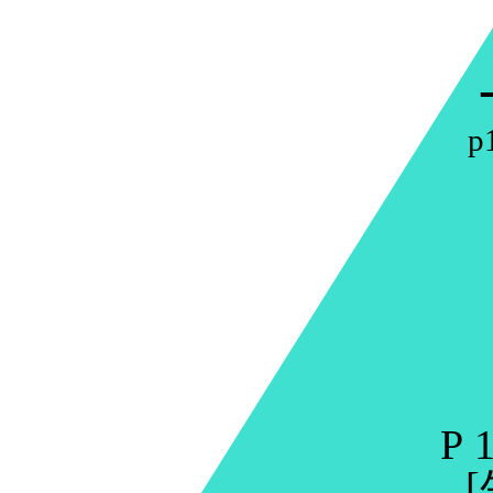
p
P 1