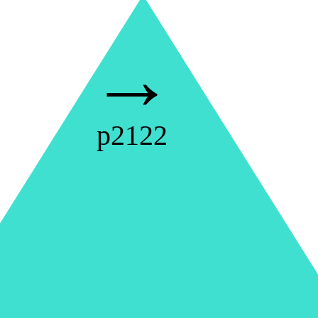
→
p2122