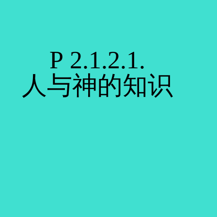
P 2.1.2.1.
人与神的知识