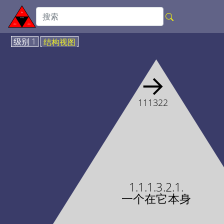
级别 1
结构视图
→
111322
1.1.1.3.2.1.
一个在它本身