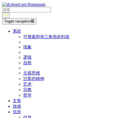
Toggle navigation
☰
系统
可搜索所有三角形的列表
现象
逻辑
自然
主观思维
过客的精神
艺术
宗教
哲学
文章
游戏
信息
信息