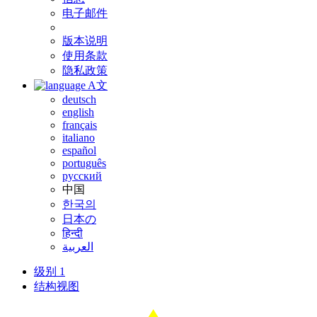
电子邮件
版本说明
使用条款
隐私政策
A文
deutsch
english
français
italiano
español
português
русский
中国
한국의
日本の
हिन्दी
العربية
级别 1
结构视图