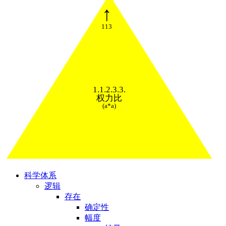
↑
113
1.1.2.3.3.
权力比
(a*a)
科学体系
逻辑
存在
确定性
幅度