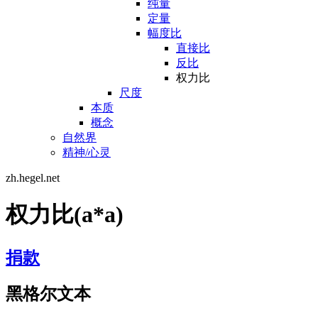
纯量
定量
幅度比
直接比
反比
权力比
尺度
本质
概念
自然界
精神/心灵
zh.hegel.net
权力比(a*a)
捐款
黑格尔文本