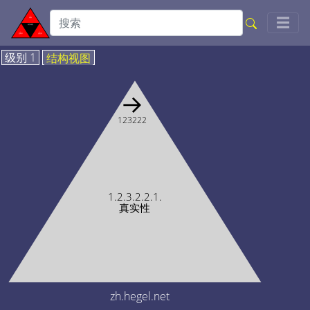
Togg
☰
级别 1
结构视图
→
123222
1.2.3.2.2.1.
真实性
zh.hegel.net