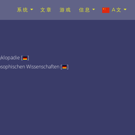
系统
文章
游戏
信息
A文
klopädie [
]
osophischen Wissenschaften [
]