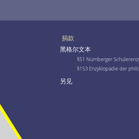
捐款
黑格尔文本
§51 Nürnberger Schülerenzy
§153 Enzyklopädie der phil
另见