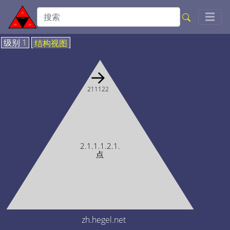
Togg
☰
级别 1
结构视图
→
211122
2.1.1.1.2.1.
点
zh.hegel.net