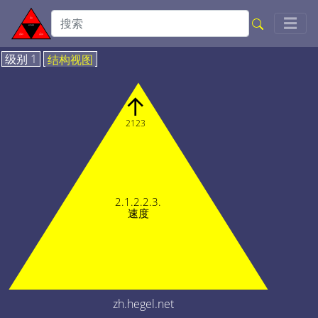
Togg
☰
级别 1
结构视图
↑
2123
2.1.2.2.3.
速度
zh.hegel.net