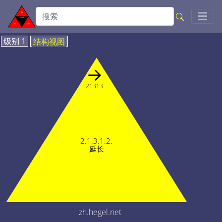
Togg
☰
级别 1
结构视图
→
21313
2.1.3.1.2.
延长
zh.hegel.net