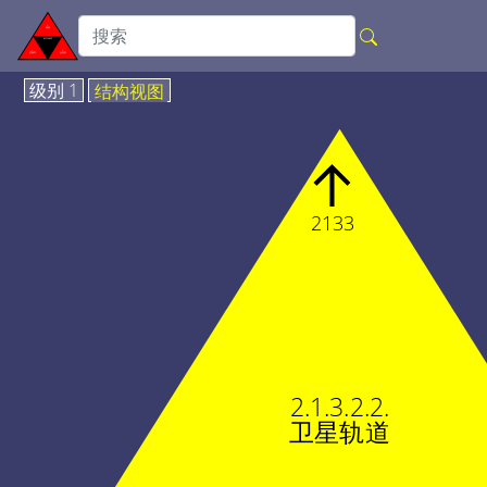
级别 1
结构视图
↑
2133
2.1.3.2.2.
卫星轨道