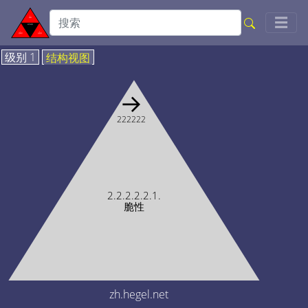
Togg
☰
级别 1
结构视图
→
222222
2.2.2.2.2.1.
脆性
zh.hegel.net