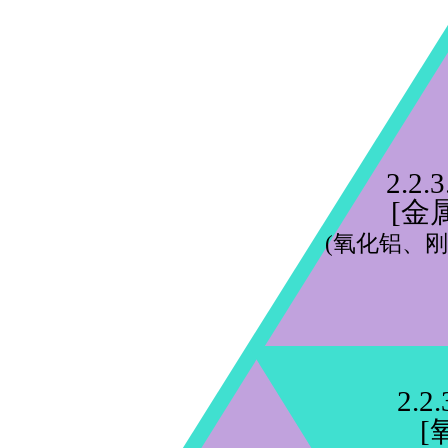
2.2.3
[金
(氧化铝、刚
2.2.
[