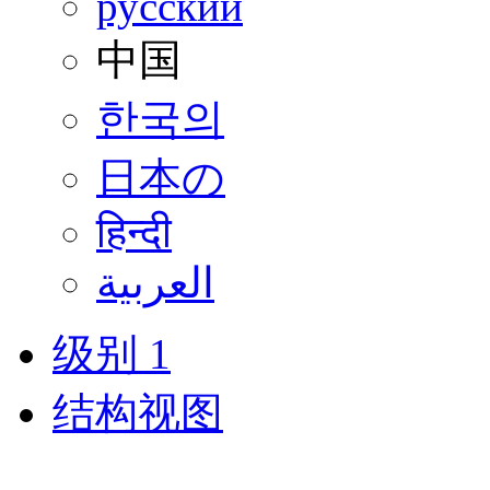
русский
中国
한국의
日本の
हिन्दी
العربية
级别 1
结构视图