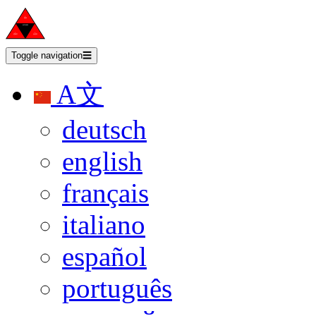
Toggle navigation
☰
A文
deutsch
english
français
italiano
español
português