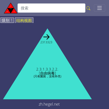
Togg
☰
级别 1
结构视图
→
2313323
2.3.1.3.3.2.2.
[自由病毒]
(只有菌斑，没有外壳)
zh.hegel.net