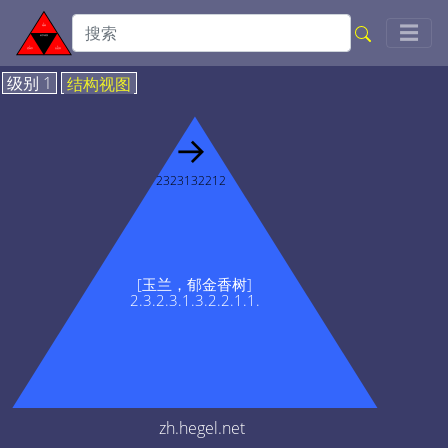
Togg
☰
级别 1
结构视图
→
2323132212
[玉兰，郁金香树]
2.3.2.3.1.3.2.2.1.1.
zh.hegel.net