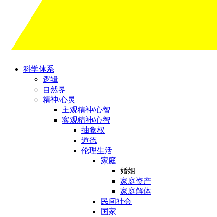
科学体系
逻辑
自然界
精神/心灵
主观精神/心智
客观精神/心智
抽象权
道德
伦理生活
家庭
婚姻
家庭资产
家庭解体
民间社会
国家