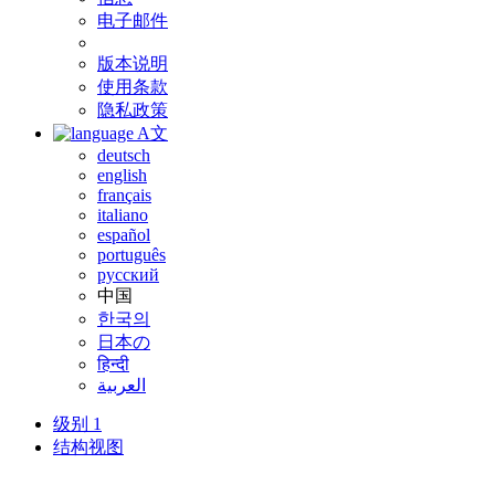
电子邮件
版本说明
使用条款
隐私政策
A文
deutsch
english
français
italiano
español
português
русский
中国
한국의
日本の
हिन्दी
العربية
级别 1
结构视图