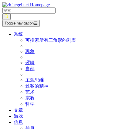
Toggle navigation
☰
系统
可搜索所有三角形的列表
现象
逻辑
自然
主观思维
过客的精神
艺术
宗教
哲学
文章
游戏
信息
信息