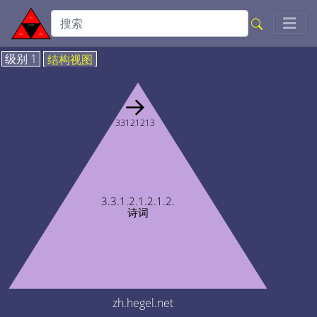
Togg
☰
级别 1
结构视图
→
33121213
3.3.1.2.1.2.1.2.
诗词
zh.hegel.net