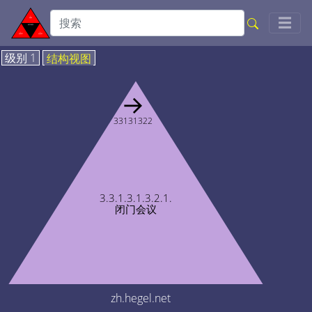
Togg
☰
级别 1
结构视图
→
33131322
3.3.1.3.1.3.2.1.
闭门会议
zh.hegel.net