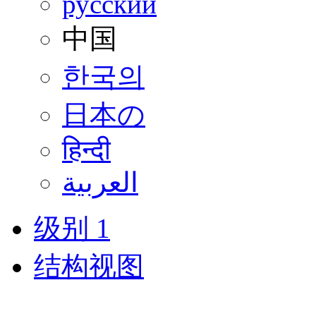
русский
中国
한국의
日本の
हिन्दी
العربية
级别 1
结构视图