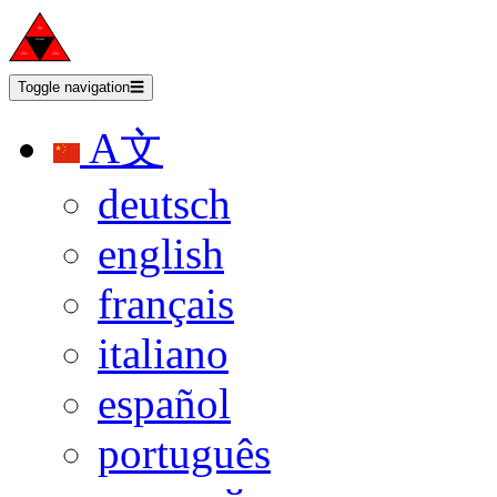
Toggle navigation
☰
A文
deutsch
english
français
italiano
español
português