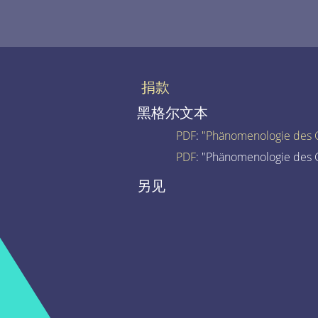
捐款
黑格尔文本
PDF
:
"Phänomenologie des G
PDF
: "Phänomenologie des G
另见