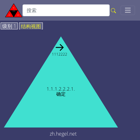
Togg
☰
级别 1
结构视图
→
1112222
1.1.1.2.2.2.1.
确定
zh.hegel.net