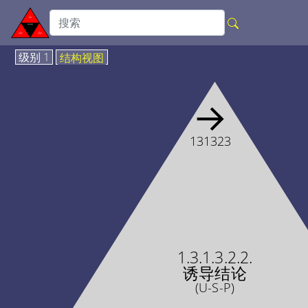
级别 1
结构视图
→
131323
1.3.1.3.2.2.
诱导结论
(U-S-P)