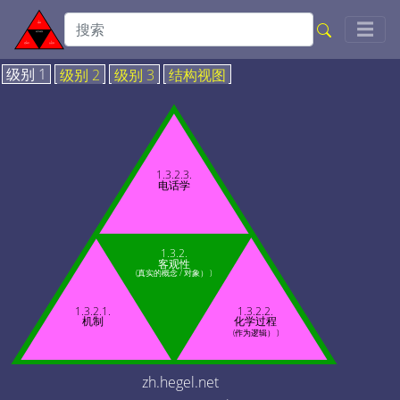
Togg
☰
级别 1
级别 2
级别 3
结构视图
1.3.2.3.
电话学
1.3.2.
客观性
(真实的概念 / 对象） )
1.3.2.1.
1.3.2.2.
机制
化学过程
(作为逻辑） )
zh.hegel.net