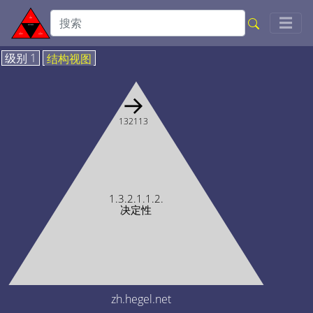
Togg
☰
级别 1
结构视图
→
132113
1.3.2.1.1.2.
决定性
zh.hegel.net