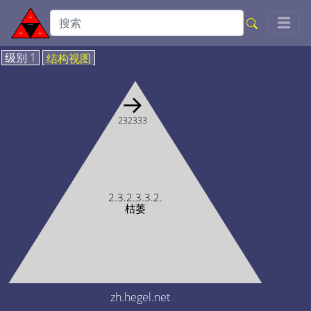
Togg
☰
级别 1
结构视图
→
232333
2.3.2.3.3.2.
枯萎
zh.hegel.net