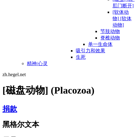
肛门断开]
[软体动
物] [软体
动物]
节肢动物
脊椎动物
单一生命体
吸引力和效果
生死
精神/心灵
zh.hegel.net
[磁盘动物] (Placozoa)
捐款
黑格尔文本