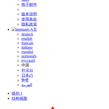
电子邮件
版本说明
使用条款
隐私政策
A文
deutsch
english
français
italiano
español
português
русский
中国
한국의
日本の
हिन्दी
العربية
级别 1
结构视图