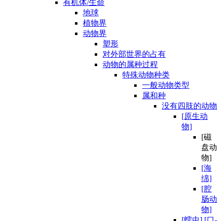
有机体/生命
地球
植物界
动物界
塑形
对外部世界的占有
动物的属种过程
特殊动物种类
一般动物类型
属和种
没有四肢的动物
[原生动
物]
[磁
盘动
物]
[海
绵]
[腔
肠动
物]
[蠕虫] [口-