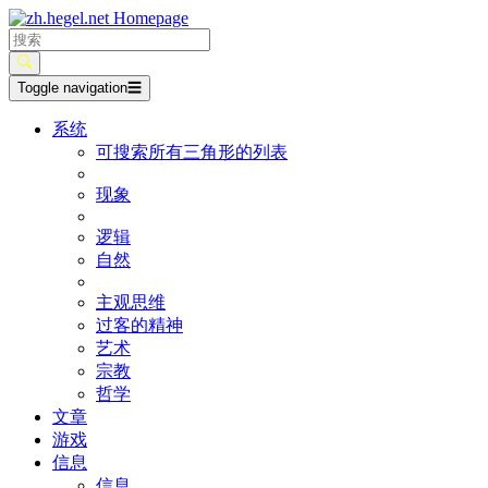
Toggle navigation
☰
系统
可搜索所有三角形的列表
现象
逻辑
自然
主观思维
过客的精神
艺术
宗教
哲学
文章
游戏
信息
信息