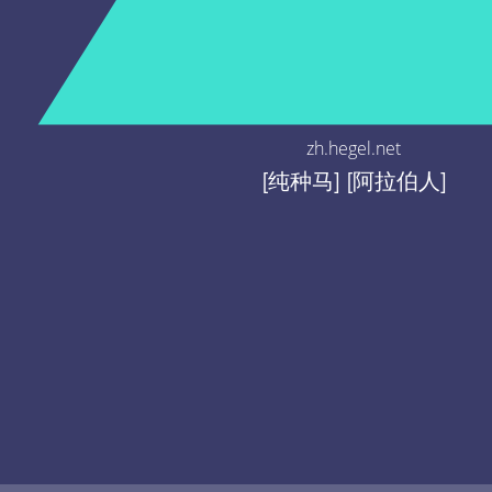
zh.hegel.net
[纯种马] [阿拉伯人]