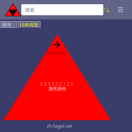
Togg
☰
级别 1
结构视图
→
233322122
2.3.3.3.2.2.1.2.1.
急性损伤
zh.hegel.net