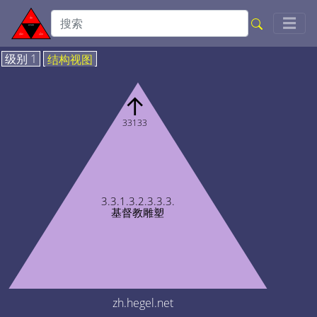
Togg
☰
级别 1
结构视图
↑
33133
3.3.1.3.2.3.3.3.
基督教雕塑
zh.hegel.net