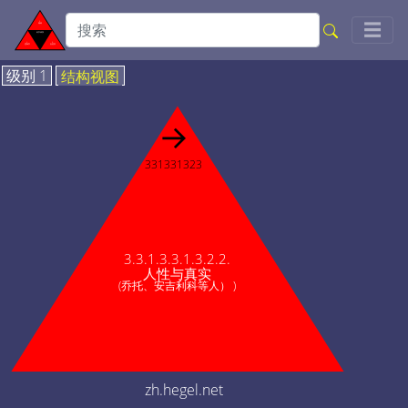
Togg
☰
级别 1
结构视图
→
331331323
3.3.1.3.3.1.3.2.2.
人性与真实
(乔托、安吉利科等人） )
zh.hegel.net