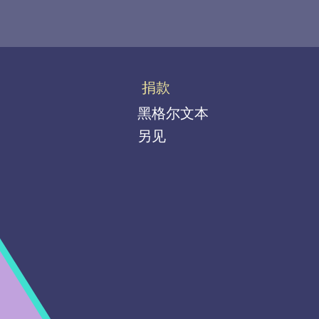
捐款
黑格尔文本
另见