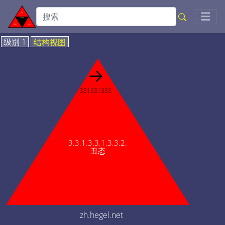
Togg
☰
级别 1
结构视图
→
331331333
3.3.1.3.3.1.3.3.2.
丑态
zh.hegel.net