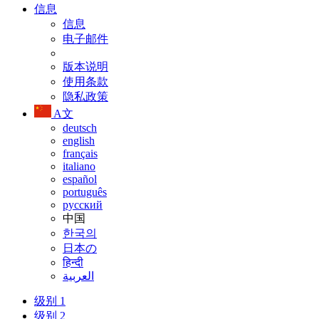
信息
信息
电子邮件
版本说明
使用条款
隐私政策
A文
deutsch
english
français
italiano
español
português
русский
中国
한국의
日本の
हिन्दी
العربية
级别 1
级别 2