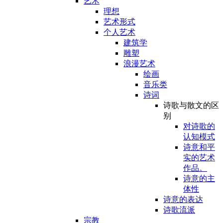
艺术
理想
艺术形式
个人艺术
建筑学
雕塑
浪漫艺术
绘画
音乐类
诗词
诗歌与散文的区
别
对诗歌的
认知模式
诗意和平
实的艺术
作品。
诗意的主
体性
诗意的表达
诗歌流派
宗教