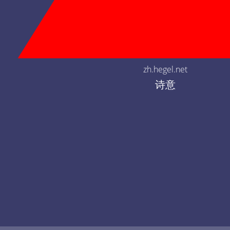
zh.hegel.net
诗意