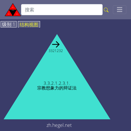
Togg
☰
级别 1
结构视图
→
3321232
3.3.2.1.2.3.1.
宗教想象力的辩证法
zh.hegel.net