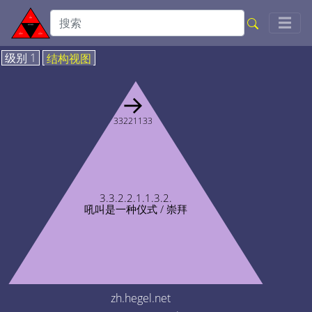
Togg
☰
级别 1
结构视图
→
33221133
3.3.2.2.1.1.3.2.
吼叫是一种仪式 / 崇拜
zh.hegel.net