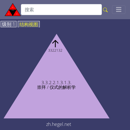
Togg
☰
级别 1
结构视图
↑
3322132
3.3.2.2.1.3.1.3.
崇拜 / 仪式的解析学
zh.hegel.net