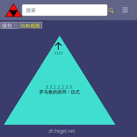
Togg
☰
级别 1
结构视图
↑
3323
3.3.2.2.2.3.3.
罗马教的崇拜 / 仪式
zh.hegel.net