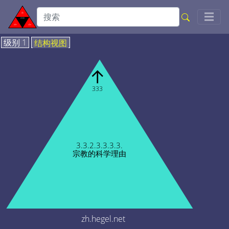
Togg
☰
级别 1
结构视图
↑
333
3.3.2.3.3.3.3.
宗教的科学理由
zh.hegel.net