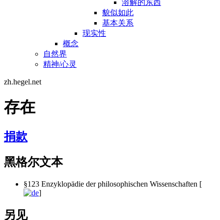
溶解的东西
貌似如此
基本关系
现实性
概念
自然界
精神/心灵
zh.hegel.net
存在
捐款
黑格尔文本
§123 Enzyklopädie der philosophischen Wissenschaften [
]
另见