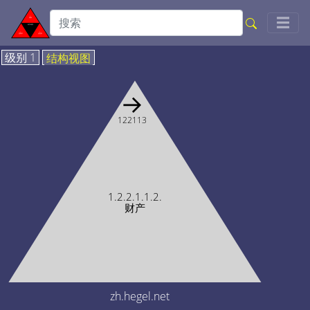
Togg
☰
级别 1
结构视图
→
122113
1.2.2.1.1.2.
财产
zh.hegel.net