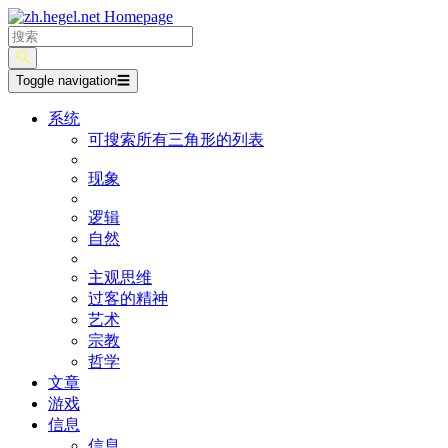
Toggle navigation
☰
系统
可搜索所有三角形的列表
现象
逻辑
自然
主观思维
过客的精神
艺术
宗教
哲学
文章
游戏
信息
信息