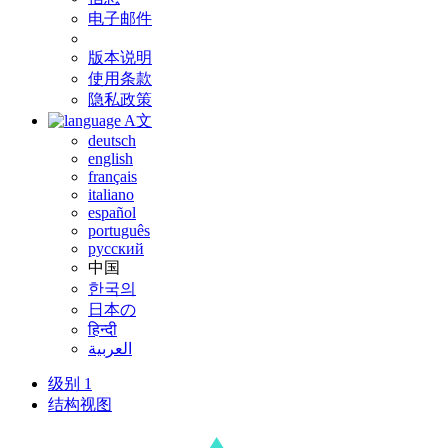
电子邮件
版本说明
使用条款
隐私政策
A文
deutsch
english
français
italiano
español
português
русский
中国
한국의
日本の
हिन्दी
العربية
级别 1
结构视图