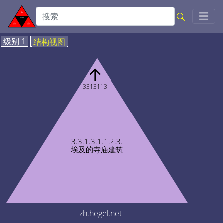
Togg
☰
级别 1
结构视图
↑
3313113
3.3.1.3.1.1.2.3.
埃及的寺庙建筑
zh.hegel.net