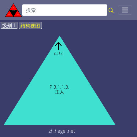
Togg
☰
级别 1
结构视图
↑
p312
P 3.1.1.3.
主人
zh.hegel.net