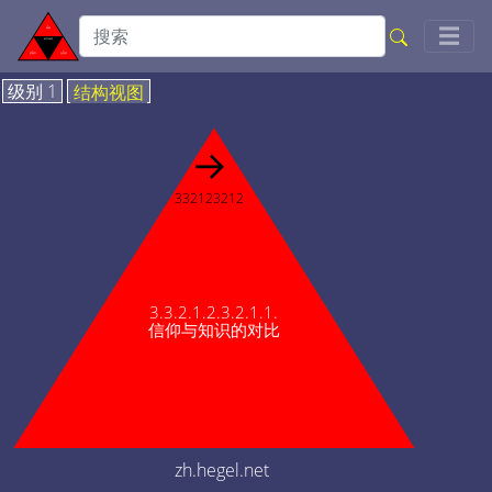
Togg
☰
级别 1
结构视图
→
332123212
3.3.2.1.2.3.2.1.1.
信仰与知识的对比
zh.hegel.net