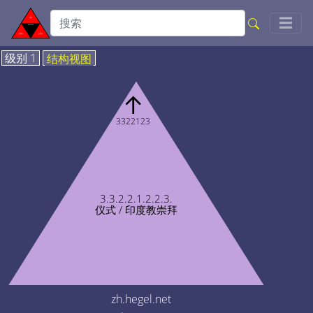
Togg
☰
级别 1
结构视图
↑
3322123
3.3.2.2.1.2.2.3.
仪式 / 印度教崇拜
zh.hegel.net