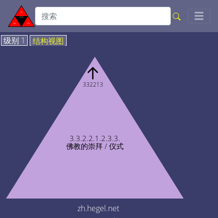
Togg
☰
级别 1
结构视图
↑
332213
3.3.2.2.1.2.3.3.
佛教的崇拜 / 仪式
zh.hegel.net