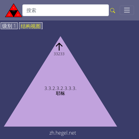
Togg
☰
级别 1
结构视图
↑
33233
3.3.2.3.2.3.3.3.
耶稣
zh.hegel.net